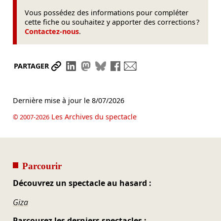
Vous possédez des informations pour compléter
cette fiche ou souhaitez y apporter des corrections ?
Contactez-nous
.
Partager le lien
Partager sur LinkedIn
Partager sur Mastodon
Partager sur Bluesky
Partager sur Facebook
Envoyer par mail
PARTAGER
Dernière mise à jour le
8/07/2026
Les Archives du spectacle
© 2007-2026
Parcourir
Découvrez un spectacle au hasard :
Giza
Parcourez les derniers spectacles :