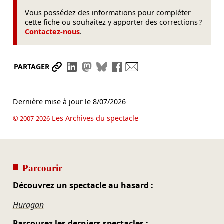
Vous possédez des informations pour compléter
cette fiche ou souhaitez y apporter des corrections ?
Contactez-nous
.
Partager le lien
Partager sur LinkedIn
Partager sur Mastodon
Partager sur Bluesky
Partager sur Facebook
Envoyer par mail
PARTAGER
Dernière mise à jour le
8/07/2026
Les Archives du spectacle
© 2007-2026
Parcourir
Découvrez un spectacle au hasard :
Huragan
Parcourez les derniers spectacles :