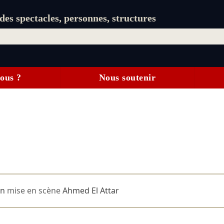
es spectacles, personnes, structures
ous ?
Nous soutenir
an
mise en scène
Ahmed El Attar