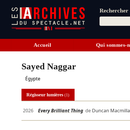
Rechercher d
Accueil
Qui sommes-n
Sayed Naggar
Égypte
Régisseur lumières
(1)
2026
Every Brilliant Thing
de
Duncan Macmill