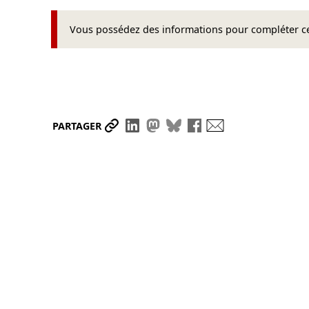
Vous possédez des informations pour compléter cet
Partager le lien
Partager sur LinkedIn
Partager sur Mastodon
Partager sur Bluesky
Partager sur Face
Envoyer par ma
PARTAGER