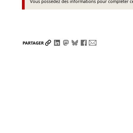
Vous possédez des informations pour compléter cet
Partager le lien
Partager sur LinkedIn
Partager sur Mastodon
Partager sur Bluesky
Partager sur Face
Envoyer par ma
PARTAGER