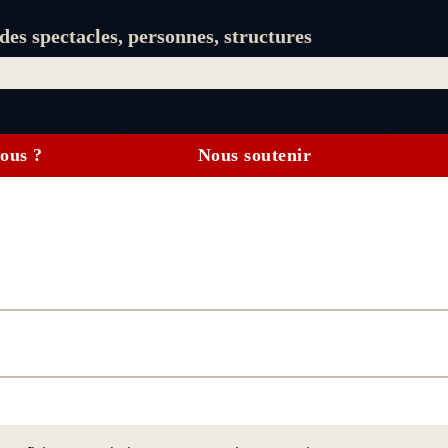
es spectacles, personnes, structures
ous ?
Nous soutenir