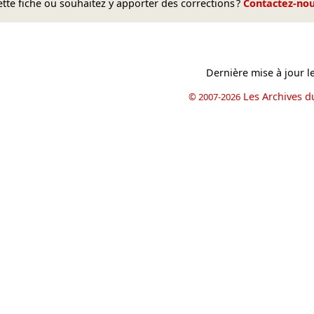
te fiche ou souhaitez y apporter des corrections ?
Contactez-no
Dernière mise à jour l
Les Archives d
© 2007-2026
book
il