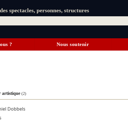
es spectacles, personnes, structures
ous ?
Nous soutenir
 artistique
(2)
iel Dobbels
s