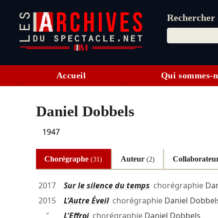
Rechercher d
Accueil
Qui sommes-n
Daniel Dobbels
1947
Chorégraphe
Auteur
Collaborateur
(31)
(2)
2017
Sur le silence du temps
chorégraphie
Dan
2015
L'Autre Éveil
chorégraphie
Daniel Dobbel
″
L'Effroi
chorégraphie
Daniel Dobbels