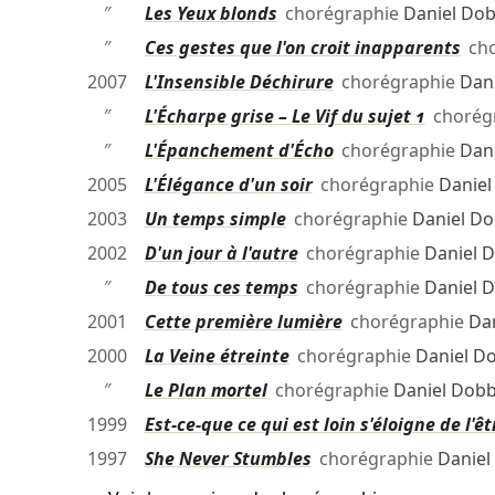
″
Les Yeux blonds
chorégraphie
Daniel Dob
″
Ces gestes que l'on croit inapparents
cho
2007
L'Insensible Déchirure
chorégraphie
Dan
″
L'Écharpe grise – Le Vif du sujet 1
chorég
″
L'Épanchement d'Écho
chorégraphie
Dan
2005
L'Élégance d'un soir
chorégraphie
Daniel
2003
Un temps simple
chorégraphie
Daniel Do
2002
D'un jour à l'autre
chorégraphie
Daniel 
″
De tous ces temps
chorégraphie
Daniel 
2001
Cette première lumière
chorégraphie
Da
2000
La Veine étreinte
chorégraphie
Daniel D
″
Le Plan mortel
chorégraphie
Daniel Dobb
1999
Est-ce-que ce qui est loin s'éloigne de l'ê
1997
She Never Stumbles
chorégraphie
Daniel