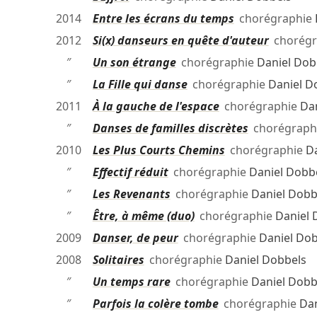
2014
Entre les écrans du temps
chorégraphie
2012
Si(x) danseurs en quête d'auteur
chorégr
″
Un son étrange
chorégraphie
Daniel Dob
″
La Fille qui danse
chorégraphie
Daniel D
2011
À la gauche de l'espace
chorégraphie
Da
″
Danses de familles discrètes
chorégraph
2010
Les Plus Courts Chemins
chorégraphie
D
″
Effectif réduit
chorégraphie
Daniel Dobb
″
Les Revenants
chorégraphie
Daniel Dobb
″
Être, à même (duo)
chorégraphie
Daniel 
2009
Danser, de peur
chorégraphie
Daniel Dob
2008
Solitaires
chorégraphie
Daniel Dobbels
″
Un temps rare
chorégraphie
Daniel Dobb
″
Parfois la colère tombe
chorégraphie
Dan