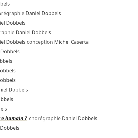
bels
régraphie
Daniel Dobbels
iel Dobbels
raphie
Daniel Dobbels
iel Dobbels
conception
Michel Caserta
 Dobbels
bbels
Dobbels
Dobbels
niel Dobbels
obbels
els
tre humain ?
chorégraphie
Daniel Dobbels
 Dobbels