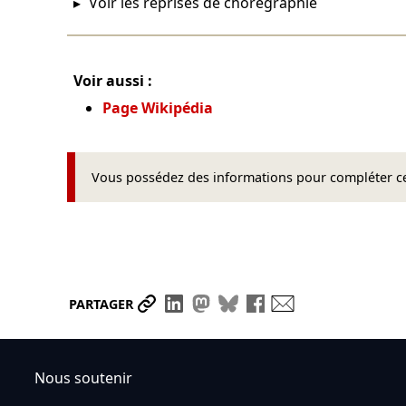
Voir les reprises de chorégraphie
Voir aussi :
Page Wikipédia
Vous possédez des informations pour compléter cet
Partager le lien
Partager sur LinkedIn
Partager sur Mastodon
Partager sur Bluesky
Partager sur Face
Envoyer par ma
PARTAGER
Nous soutenir