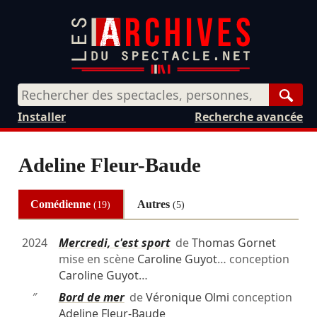
Rech
Installer
Recherche avancée
Adeline Fleur-Baude
Comédienne
Autres
(19)
(5)
2024
Mercredi, c'est sport
de
Thomas Gornet
mise en scène
Caroline Guyot
… conception
Caroline Guyot
…
″
Bord de mer
de
Véronique Olmi
conception
Adeline Fleur-Baude