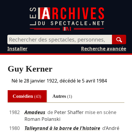
Rech
Installer
Recherche avancée
Guy Kerner
Né le
28 janvier 1922
, décédé le
5 avril 1984
Comédien
Autres
(43)
(1)
1982
Amadeus
de
Peter Shaffer
mise en scène
Roman Polanski
1980
Talleyrand à la barre de l'histoire
d’
André