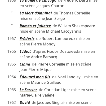
1968
La Dame de Chicago
de
Frédéric Dard
mise
en scène
Jacques Charon
″
La Mort d'Annibal
de
Thomas Corneille
mise en scène
Jean Serge
″
Roméo et Juliette
de
William Shakespeare
mise en scène
Michael Cacoyannis
1967
Frédéric
de
Robert Lamoureux
mise en
scène
Pierre Mondy
1966
L'Idiot
d'après
Fiodor Dostoïevski
mise en
scène
André Barsacq
1965
Cinna
de
Pierre Corneille
mise en scène
Jean-Pierre Miquel
1964
Édouard mon fils
de
Noel Langley
… mise en
scène
Maurice Guillaud
1963
Le Sorcier
de
Christian Liger
mise en scène
Marie-Claire Valène
1962
David
de
Jacques Singlair
mise en scène