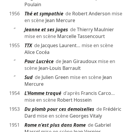
Poulain
1956
Thé et sympathie
de
Robert Anderson
mise
en scène
Jean Mercure
″
Jeanne et ses juges
de
Thierry Maulnier
mise en scène
Marcelle Tassencourt
1955
TTX
de
Jacques Laurent
… mise en scène
Alice Cocéa
″
Pour Lucrèce
de
Jean Giraudoux
mise en
scène
Jean-Louis Barrault
″
Sud
de
Julien Green
mise en scène
Jean
Mercure
1954
L'Homme traqué
d'après
Francis Carco
…
mise en scène
Robert Hossein
1953
Du plomb pour ces demoiselles
de
Frédéric
Dard
mise en scène
Georges Vitaly
1951
Rome n'est plus dans Rome
de
Gabriel
Marcel
mise en scène
Jean Vernier