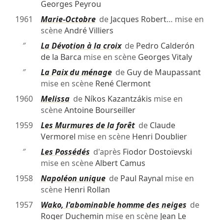
Georges Peyrou
1961
Marie-Octobre
de
Jacques Robert
… mise en
scène
André Villiers
″
La Dévotion à la croix
de
Pedro Calderón
de la Barca
mise en scène
Georges Vitaly
″
La Paix du ménage
de
Guy de Maupassant
mise en scène
René Clermont
1960
Melissa
de
Níkos Kazantzákis
mise en
scène
Antoine Bourseiller
1959
Les Murmures de la forêt
de
Claude
Vermorel
mise en scène
Henri Doublier
″
Les Possédés
d'après
Fiodor Dostoïevski
mise en scène
Albert Camus
1958
Napoléon unique
de
Paul Raynal
mise en
scène
Henri Rollan
1957
Wako, l'abominable homme des neiges
de
Roger Duchemin
mise en scène
Jean Le