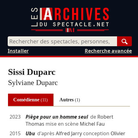
Rech
Installer
Recherche avancée
Sissi Duparc
Sylviane Duparc
Comédienne
Autres
(11)
(1)
2023
Piège pour un homme seul
de
Robert
Thomas
mise en scène
Michel Fau
2015
Ubu
d'après
Alfred Jarry
conception
Olivier