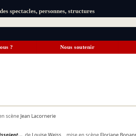
es spectacles, personnes, structures
ous ?
Nous soutenir
en scène
Jean Lacornerie
issaient...
de
Louise Weiss
… mise en scène
Floriane Bonan