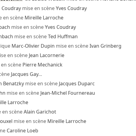
s Coudray
mise en scène
Yves Coudray
e en scène
Mireille Larroche
bach
mise en scène
Yves Coudray
enbach
mise en scène
Ted Huffman
ique
Marc-Olivier Dupin
mise en scène
Ivan Grinberg
se en scène
Jean Lacornerie
 en scène
Pierre Mechanick
cène
Jacques Gay
…
h Benatzky
mise en scène
Jacques Duparc
hn
mise en scène
Jean-Michel Fournereau
ille Larroche
 en scène
Alain Garichot
Rouxel
mise en scène
Mireille Larroche
ène
Caroline Loeb