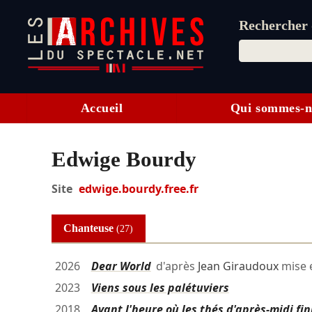
Rechercher d
Accueil
Qui sommes-n
Edwige Bourdy
Site
edwige.bourdy.free.fr
Chanteuse
(27)
2026
Dear World
d'après
Jean Giraudoux
mise 
2023
Viens sous les palétuviers
2018
Avant l'heure où les thés d'après-midi fin