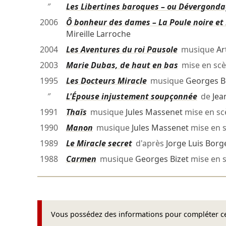
″
Les Libertines baroques – ou Dévergond
2006
Ô bonheur des dames – La Poule noire et 
Mireille Larroche
2004
Les Aventures du roi Pausole
musique
Ar
2003
Marie Dubas, de haut en bas
mise en sc
1995
Les Docteurs Miracle
musique
Georges B
″
L'Épouse injustement soupçonnée
de
Jea
1991
Thaïs
musique
Jules Massenet
mise en s
1990
Manon
musique
Jules Massenet
mise en 
1989
Le Miracle secret
d'après
Jorge Luis Borg
1988
Carmen
musique
Georges Bizet
mise en 
Vous possédez des informations pour compléter cet