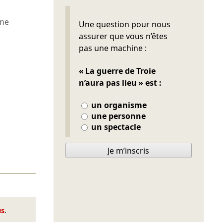
Ne pas remplir
ène
Une question pour nous
assurer que vous n’êtes
pas une machine :
« La guerre de Troie
n’aura pas lieu » est :
un organisme
une personne
un spectacle
Je m’inscris
us
.