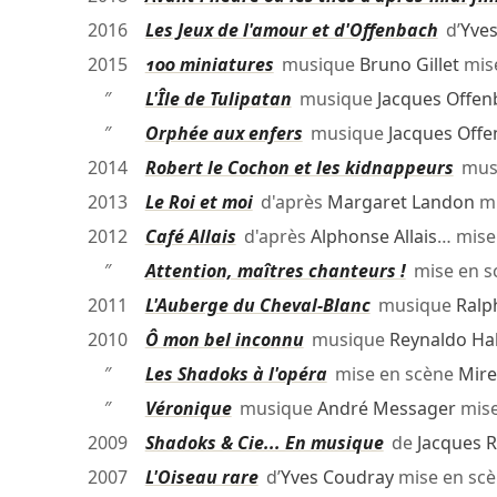
2016
Les Jeux de l'amour et d'Offenbach
d’
Yve
2015
100 miniatures
musique
Bruno Gillet
mis
″
L'Île de Tulipatan
musique
Jacques Offen
″
Orphée aux enfers
musique
Jacques Off
2014
Robert le Cochon et les kidnappeurs
mus
2013
Le Roi et moi
d'après
Margaret Landon
mi
2012
Café Allais
d'après
Alphonse Allais
… mise
″
Attention, maîtres chanteurs !
mise en s
2011
L'Auberge du Cheval-Blanc
musique
Ralp
2010
Ô mon bel inconnu
musique
Reynaldo Ha
″
Les Shadoks à l'opéra
mise en scène
Mire
″
Véronique
musique
André Messager
mise
2009
Shadoks & Cie... En musique
de
Jacques 
2007
L'Oiseau rare
d’
Yves Coudray
mise en sc