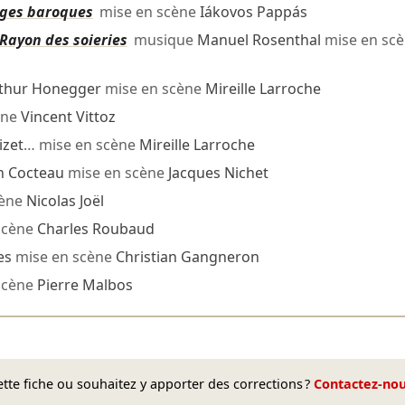
ages baroques
mise en scène
Iákovos Pappás
Rayon des soieries
musique
Manuel Rosenthal
mise en sc
thur Honegger
mise en scène
Mireille Larroche
ène
Vincent Vittoz
izet
… mise en scène
Mireille Larroche
n Cocteau
mise en scène
Jacques Nichet
cène
Nicolas Joël
scène
Charles Roubaud
es
mise en scène
Christian Gangneron
scène
Pierre Malbos
te fiche ou souhaitez y apporter des corrections ?
Contactez-no