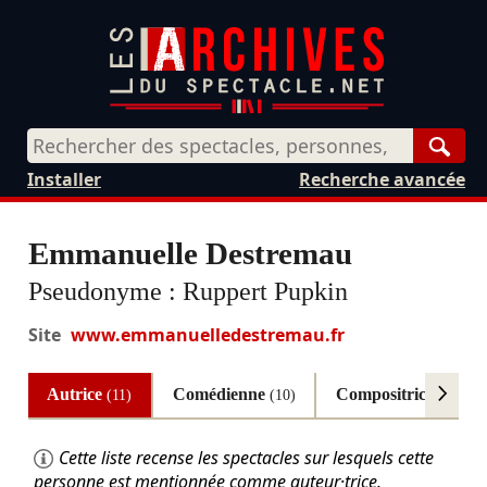
Rech
Installer
Recherche avancée
Emmanuelle Destremau
Pseudonyme :
Ruppert Pupkin
Site
www.emmanuelledestremau.fr
Autrice
Comédienne
Compositrice
(11)
(10)
(8)
Cette liste recense les spectacles sur lesquels cette
personne est mentionnée comme auteur·trice.