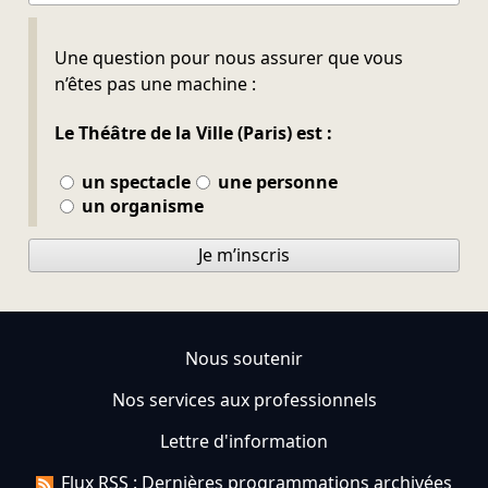
Ne pas remplir
Une question pour nous assurer que vous
n’êtes pas une machine :
Le Théâtre de la Ville (Paris) est :
un spectacle
une personne
un organisme
Je m’inscris
Nous soutenir
Nos services aux professionnels
Lettre d'information
Flux RSS : Dernières programmations archivées