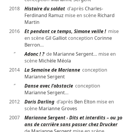
2018
Histoire du soldat
d'après
Charles-
Ferdinand Ramuz
mise en scène
Richard
Martin
2016
Et pendant ce temps, Simone veille !
mise
en scène
Gil Galliot
conception
Corinne
Berron
…
″
Adonc ! ?
de
Marianne Sergent
… mise en
scène
Michèle Méola
2014
La Semaine de Marianne
conception
Marianne Sergent
″
Danse avec l'obstacle
conception
Marianne Sergent
…
2012
Doris Darling
d'après
Ben Elton
mise en
scène
Marianne Groves
2007
Marianne Sergent - Dits et interdits – ou 30
ans de carrière sans passer chez Drucker
de
Marianne Sergent
mise en scène