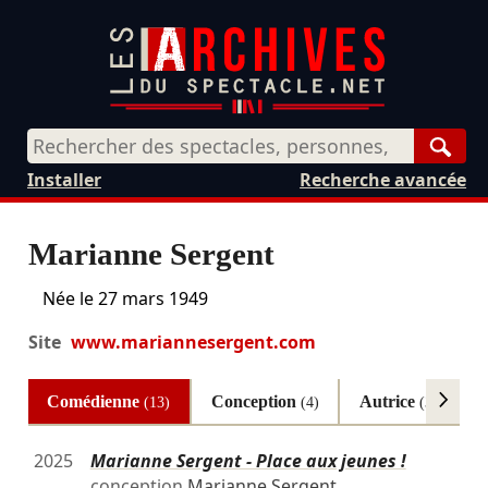
Rech
Installer
Recherche avancée
Marianne Sergent
Née le
27 mars 1949
Site
www.mariannesergent.com
Comédienne
Conception
Autrice
(13)
(4)
(3)
2025
Marianne Sergent - Place aux jeunes !
conception
Marianne Sergent