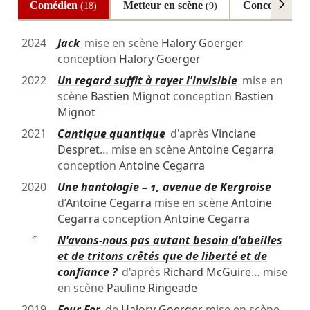
Comédien
Metteur en scène
Conception
(18)
(9)
(9
2024
Jack
mise en scène
Halory Goerger
conception
Halory Goerger
2022
Un regard suffit à rayer l'invisible
mise en
scène
Bastien Mignot
conception
Bastien
Mignot
2021
Cantique quantique
d'après
Vinciane
Despret
… mise en scène
Antoine Cegarra
conception
Antoine Cegarra
2020
Une hantologie – 1, avenue de Kergroise
d’
Antoine Cegarra
mise en scène
Antoine
Cegarra
conception
Antoine Cegarra
″
N'avons-nous pas autant besoin d'abeilles
et de tritons crêtés que de liberté et de
confiance ?
d'après
Richard McGuire
… mise
en scène
Pauline Ringeade
2019
Four For
de
Halory Goerger
mise en scène