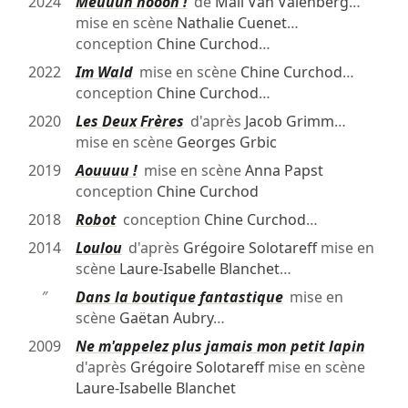
2024
Meuuuh nooon !
de
Mali Van Valenberg
…
mise en scène
Nathalie Cuenet
…
conception
Chine Curchod
…
2022
Im Wald
mise en scène
Chine Curchod
…
conception
Chine Curchod
…
2020
Les Deux Frères
d'après
Jacob Grimm
…
mise en scène
Georges Grbic
2019
Aouuuu !
mise en scène
Anna Papst
conception
Chine Curchod
2018
Robot
conception
Chine Curchod
…
2014
Loulou
d'après
Grégoire Solotareff
mise en
scène
Laure-Isabelle Blanchet
…
″
Dans la boutique fantastique
mise en
scène
Gaëtan Aubry
…
2009
Ne m'appelez plus jamais mon petit lapin
d'après
Grégoire Solotareff
mise en scène
Laure-Isabelle Blanchet