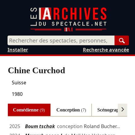
Rech
Installer
Recherche avancée
Chine Curchod
Suisse
1980
Comédienne
Conception
Scénographe
(9)
(7)
(4)
2025
Boum tschak
conception
Roland Bucher
…