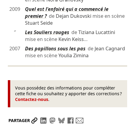
2009
Quel est l'enfoiré qui a commencé le
premier ?
de
Dejan Dukovski
mise en scène
Stuart Seide
″
Les Souliers rouges
de
Tiziana Lucattini
mise en scène
Kevin Keiss
…
2007
Des papillons sous les pas
de
Jean Cagnard
mise en scène
Youlia Zimina
Vous possédez des informations pour compléter
cette fiche ou souhaitez y apporter des corrections ?
Contactez-nous
.
Partager le lien
Partager sur LinkedIn
Partager sur Mastodon
Partager sur Bluesky
Partager sur Facebook
Envoyer par mail
PARTAGER