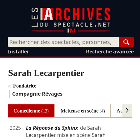
Rech
Installer
Recherche avancée
Sarah Lecarpentier
Fondatrice
Compagnie Rêvages
Comédienne
Metteuse en scène
Autrice
(13)
(4)
(4)
2025
La Réponse du Sphinx
de
Sarah
Lecarpentier
mise en scène
Sarah