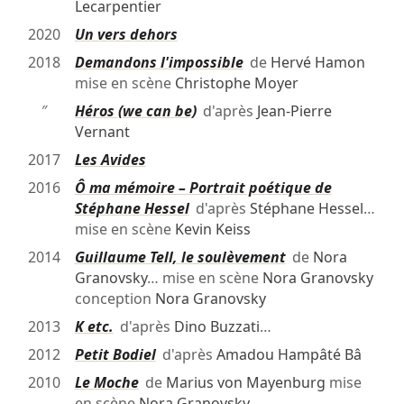
Lecarpentier
2020
Un vers dehors
2018
Demandons l'impossible
de
Hervé Hamon
mise en scène
Christophe Moyer
″
Héros (we can be)
d'après
Jean-Pierre
Vernant
2017
Les Avides
2016
Ô ma mémoire – Portrait poétique de
Stéphane Hessel
d'après
Stéphane Hessel
…
mise en scène
Kevin Keiss
2014
Guillaume Tell, le soulèvement
de
Nora
Granovsky
… mise en scène
Nora Granovsky
conception
Nora Granovsky
2013
K etc.
d'après
Dino Buzzati
…
2012
Petit Bodiel
d'après
Amadou Hampâté Bâ
2010
Le Moche
de
Marius von Mayenburg
mise
en scène
Nora Granovsky