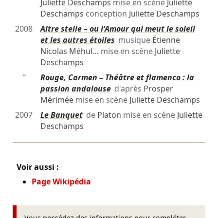
Juliette Deschamps
mise en scène
Juliette
Deschamps
conception
Juliette Deschamps
2008
Altre stelle – ou l'Amour qui meut le soleil
et les autres étoiles
musique
Étienne
Nicolas Méhul
… mise en scène
Juliette
Deschamps
″
Rouge, Carmen – Théâtre et flamenco : la
passion andalouse
d'après
Prosper
Mérimée
mise en scène
Juliette Deschamps
2007
Le Banquet
de
Platon
mise en scène
Juliette
Deschamps
Voir aussi :
Page Wikipédia
Vous possédez des informations pour compléter