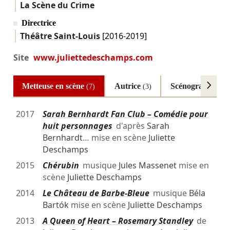
La Scène du Crime
Directrice
Théâtre Saint-Louis
[2016-2019]
Site
www.juliettedeschamps.com
Metteuse en scène
Autrice
Scénographe
(7)
(3)
(3)
2017
Sarah Bernhardt Fan Club – Comédie pour
huit personnages
d'après
Sarah
Bernhardt
… mise en scène
Juliette
Deschamps
2015
Chérubin
musique
Jules Massenet
mise en
scène
Juliette Deschamps
2014
Le Château de Barbe-Bleue
musique
Béla
Bartók
mise en scène
Juliette Deschamps
2013
A Queen of Heart – Rosemary Standley
de