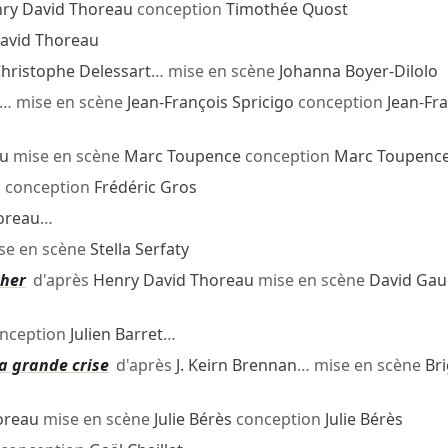
ry David Thoreau
conception
Timothée Quost
avid Thoreau
hristophe Delessart
… mise en scène
Johanna Boyer-Dilolo
… mise en scène
Jean-François Spricigo
conception
Jean-Fr
au
mise en scène
Marc Toupence
conception
Marc Toupenc
 conception
Frédéric Gros
oreau
…
se en scène
Stella Serfaty
cher
d'après
Henry David Thoreau
mise en scène
David Gau
nception
Julien Barret
…
la grande crise
d'après
J. Keirn Brennan
… mise en scène
Bri
oreau
mise en scène
Julie Bérès
conception
Julie Bérès