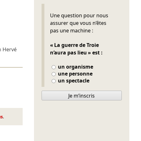
Ne pas remplir
Une question pour nous
assurer que vous n’êtes
pas une machine :
« La guerre de Troie
n
Hervé
n’aura pas lieu » est :
un organisme
une personne
un spectacle
Je m’inscris
us
.