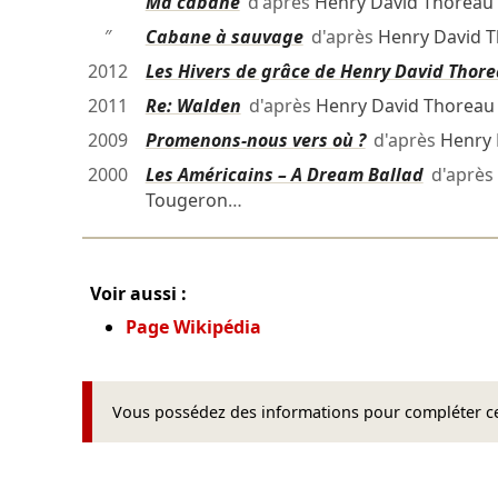
″
Ma cabane
d'après
Henry David Thoreau
″
Cabane à sauvage
d'après
Henry David 
2012
Les Hivers de grâce de Henry David Thor
2011
Re: Walden
d'après
Henry David Thoreau
2009
Promenons-nous vers où ?
d'après
Henry 
2000
Les Américains – A Dream Ballad
d'après
Tougeron
…
Voir aussi :
Page Wikipédia
Vous possédez des informations pour compléter cet