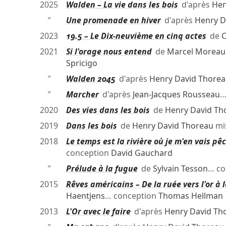
2025
Walden – La vie dans les bois
d'après
Hen
″
Une promenade en hiver
d'après
Henry D
2023
19.5 – Le Dix-neuvième en cinq actes
de
C
2021
Si l'orage nous entend
de
Marcel Moreau
Spricigo
″
Walden 2045
d'après
Henry David Thore
″
Marcher
d'après
Jean-Jacques Rousseau
…
2020
Des vies dans les bois
de
Henry David Th
2019
Dans les bois
de
Henry David Thoreau
mi
2018
Le temps est la rivière où je m'en vais pê
conception
David Gauchard
″
Prélude à la fugue
de
Sylvain Tesson
… co
2015
Rêves américains – De la ruée vers l'or à 
Haentjens
… conception
Thomas Hellman
2013
L'Or avec le faire
d'après
Henry David Th