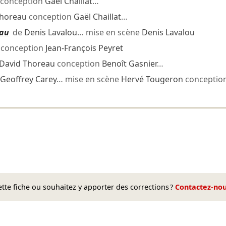
conception
Gaël Chaillat
…
Thoreau
conception
Gaël Chaillat
…
eau
de
Denis Lavalou
… mise en scène
Denis Lavalou
conception
Jean-François Peyret
David Thoreau
conception
Benoît Gasnier
…
Geoffrey Carey
… mise en scène
Hervé Tougeron
conceptio
te fiche ou souhaitez y apporter des corrections ?
Contactez-no