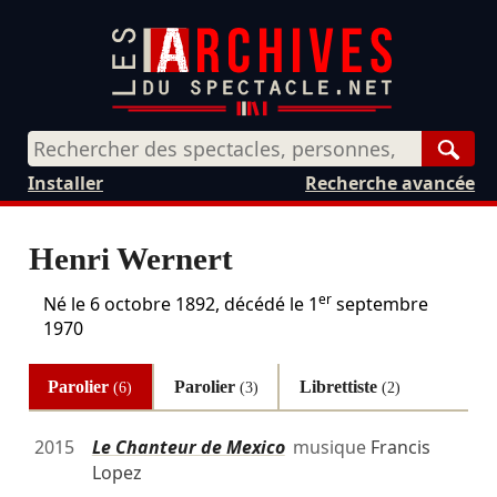
Rech
Installer
Recherche avancée
Henri Wernert
er
Né le
6 octobre 1892
, décédé le
1
septembre
1970
Parolier
Parolier
Librettiste
(6)
(3)
(2)
2015
Le Chanteur de Mexico
musique
Francis
Lopez