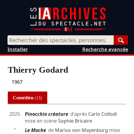
Rech
Installer
Recherche avancée
Thierry Godard
1967
Comédien
(13)
2025
Pinocchio créature
d'après
Carlo Collodi
mise en scène
Sophie Bricaire
″
Le Moche
de
Marius von Mayenburg
mise