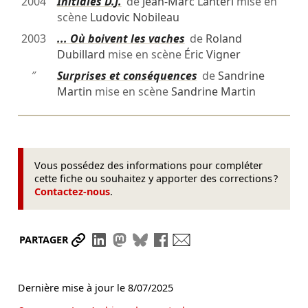
2004
Initiales D.J.
de
Jean-Marc Lanteri
mise en
scène
Ludovic Nobileau
2003
... Où boivent les vaches
de
Roland
Dubillard
mise en scène
Éric Vigner
″
Surprises et conséquences
de
Sandrine
Martin
mise en scène
Sandrine Martin
Vous possédez des informations pour compléter
cette fiche ou souhaitez y apporter des corrections ?
Contactez-nous
.
Partager le lien
Partager sur LinkedIn
Partager sur Mastodon
Partager sur Bluesky
Partager sur Facebook
Envoyer par mail
PARTAGER
Dernière mise à jour le
8/07/2025