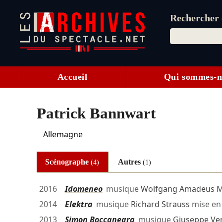
Rechercher d
Accueil
Qui sommes-n
Patrick Bannwart
Allemagne
Scénographe
Autres
(4)
(1)
2016
Idomeneo
musique
Wolfgang Amadeus M
2014
Elektra
musique
Richard Strauss
mise en
2013
Simon Boccanegra
musique
Giuseppe Ve