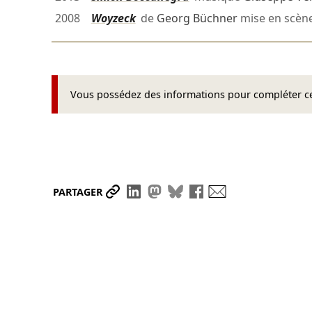
2008
Woyzeck
de
Georg Büchner
mise en scèn
Vous possédez des informations pour compléter cet
Partager le lien
Partager sur LinkedIn
Partager sur Mastodon
Partager sur Bluesky
Partager sur Face
Envoyer par ma
PARTAGER