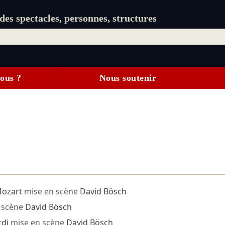
es spectacles, personnes, structures
ous ?
Nous soutenir
ozart
mise en scène
David Bösch
 scène
David Bösch
rdi
mise en scène
David Bösch