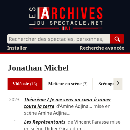
Rech
Installer
Recherche avancée
Jonathan Michel
Vidéaste
Metteur en scène
Scénographe
(16)
(3)
(2
2023
Théorème / Je me sens un cœur à aimer
toute la terre
d’
Amine Adjina
… mise en
scène
Amine Adjina
…
″
Les Représentants
de
Vincent Farasse
mise
en scène
Didier Girauldon
…