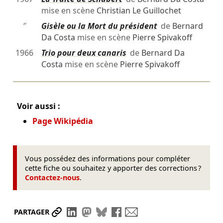
mise en scène
Christian Le Guillochet
″
Gisèle ou la Mort du président
de
Bernard
Da Costa
mise en scène
Pierre Spivakoff
1966
Trio pour deux canaris
de
Bernard Da
Costa
mise en scène
Pierre Spivakoff
Voir aussi :
Page Wikipédia
Vous possédez des informations pour compléter
cette fiche ou souhaitez y apporter des corrections ?
Contactez-nous
.
Partager le lien
Partager sur LinkedIn
Partager sur Mastodon
Partager sur Bluesky
Partager sur Facebook
Envoyer par mail
PARTAGER