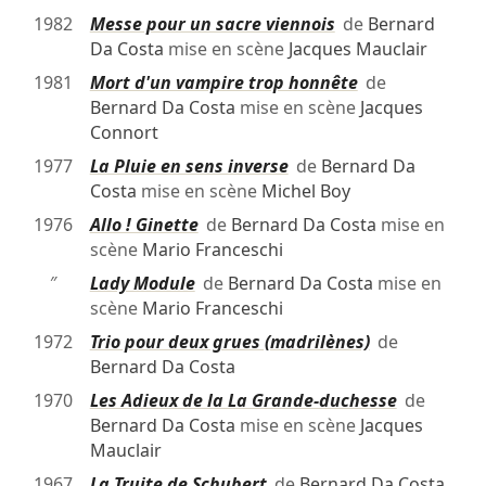
1982
Messe pour un sacre viennois
de
Bernard
Da Costa
mise en scène
Jacques Mauclair
1981
Mort d'un vampire trop honnête
de
Bernard Da Costa
mise en scène
Jacques
Connort
1977
La Pluie en sens inverse
de
Bernard Da
Costa
mise en scène
Michel Boy
1976
Allo ! Ginette
de
Bernard Da Costa
mise en
scène
Mario Franceschi
″
Lady Module
de
Bernard Da Costa
mise en
scène
Mario Franceschi
1972
Trio pour deux grues (madrilènes)
de
Bernard Da Costa
1970
Les Adieux de la La Grande-duchesse
de
Bernard Da Costa
mise en scène
Jacques
Mauclair
1967
La Truite de Schubert
de
Bernard Da Costa