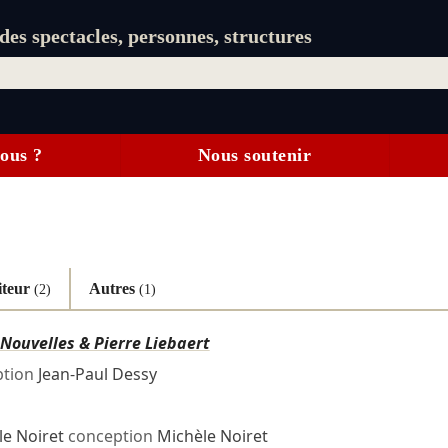
es spectacles, personnes, structures
ous ?
Nous soutenir
iteur
Autres
(2)
(1)
ouvelles & Pierre Liebaert
tion
Jean-Paul Dessy
le Noiret
conception
Michèle Noiret