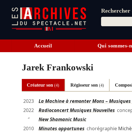
Rechercher d
Accueil
Qui sommes-n
Jarek Frankowski
Créateur son
Régisseur son
Compos
(4)
(4)
2023
La Machine à remonter Mons – Musiques N
2022
Radioconcert Musiques Nouvelles
concep
″
New Shamanic Music
2010
Minutes opportunes
chorégraphie
Michè