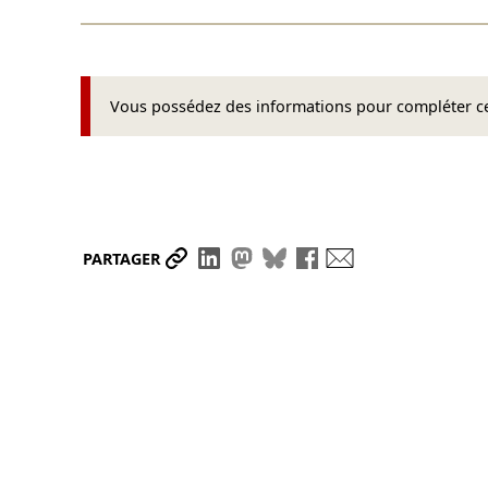
Vous possédez des informations pour compléter cet
Partager le lien
Partager sur LinkedIn
Partager sur Mastodon
Partager sur Bluesky
Partager sur Face
Envoyer par ma
PARTAGER