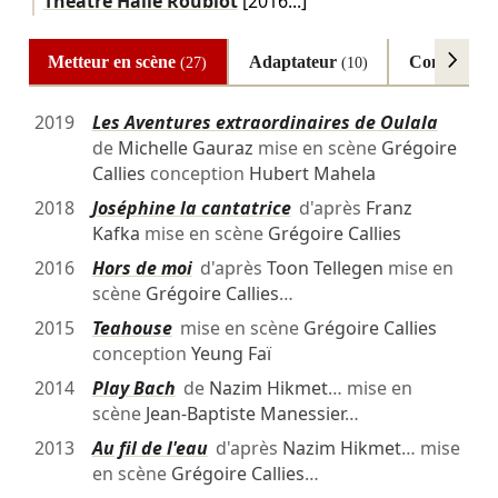
Théâtre Halle Roublot
[2016...]
Metteur en scène
Adaptateur
Comédien
(27)
(10)
(
2019
Les Aventures extraordinaires de Oulala
de
Michelle Gauraz
mise en scène
Grégoire
Callies
conception
Hubert Mahela
2018
Joséphine la cantatrice
d'après
Franz
Kafka
mise en scène
Grégoire Callies
2016
Hors de moi
d'après
Toon Tellegen
mise en
scène
Grégoire Callies
…
2015
Teahouse
mise en scène
Grégoire Callies
conception
Yeung Faï
2014
Play Bach
de
Nazim Hikmet
… mise en
scène
Jean-Baptiste Manessier
…
2013
Au fil de l'eau
d'après
Nazim Hikmet
… mise
en scène
Grégoire Callies
…