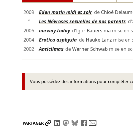
2009
Eden matin midi et soir
de
Chloé Delaum
″
Les Névroses sexuelles de nos parents
d'
2006
norway.today
d’
Igor Bauersima
mise en 
2004
Erotica asphyxia
de
Hauke Lanz
mise en 
2002
Anticlimax
de
Werner Schwab
mise en s
Vous possédez des informations pour compléter cet
Partager le lien
Partager sur LinkedIn
Partager sur Mastodon
Partager sur Bluesky
Partager sur Face
Envoyer par ma
PARTAGER