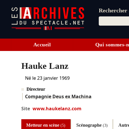
Rechercher d
Accueil
Qui sommes-n
Hauke Lanz
Né le
23 janvier 1969
Directeur
Compagnie Deus ex Machina
Site
www.haukelanz.com
Metteur en scène
Scénographe
Autr
(5)
(3)