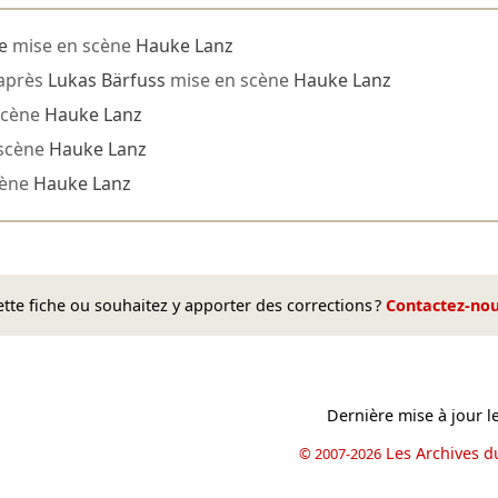
e
mise en scène
Hauke Lanz
après
Lukas Bärfuss
mise en scène
Hauke Lanz
scène
Hauke Lanz
scène
Hauke Lanz
cène
Hauke Lanz
te fiche ou souhaitez y apporter des corrections ?
Contactez-no
Dernière mise à jour l
Les Archives d
© 2007-2026
book
il