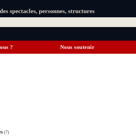
es spectacles, personnes, structures
ous ?
Nous soutenir
es
(7)