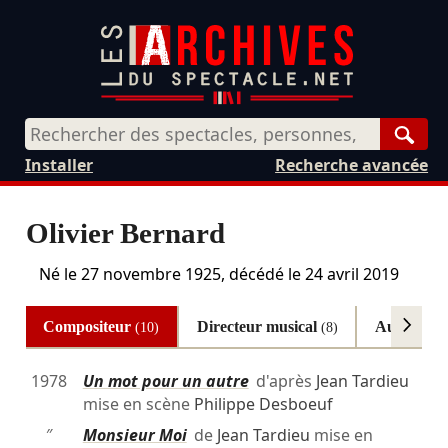
Rech
Installer
Recherche avancée
Olivier Bernard
Né le
27 novembre 1925
, décédé le
24 avril 2019
Compositeur
Directeur musical
Autres
(10)
(8)
(1)
1978
Un mot pour un autre
d'après
Jean Tardieu
mise en scène
Philippe Desboeuf
″
Monsieur Moi
de
Jean Tardieu
mise en