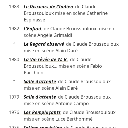
1983
Le Discours de l'Indien
de
Claude
Broussouloux
mise en scène
Catherine
Espinasse
1982
L'Enfant
de
Claude Broussouloux
mise en
scène
Angèle Grimaldi
″
Le Regard observé
de
Claude Broussouloux
mise en scène
Alain Daré
1980
La Vie rêvée de W. B.
de
Claude
Broussouloux
… mise en scène
Fabio
Pacchioni
″
Salle d'attente
de
Claude Broussouloux
mise en scène
Alain Daré
1979
Salle d'attente
de
Claude Broussouloux
mise en scène
Antoine Campo
1976
Les Remplaçants
de
Claude Broussouloux
mise en scène
Luce Berthommé
1975
Intime conviction
de
Claude Broussouloux