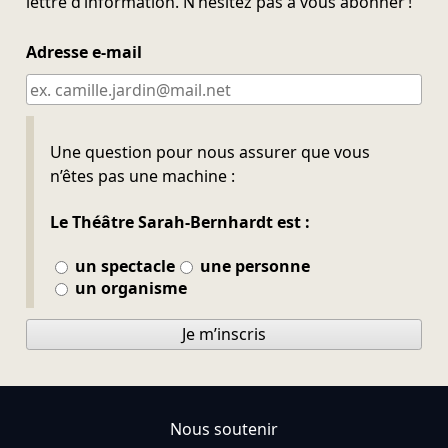
lettre d’information. N’hésitez pas à vous abonner !
Adresse e-mail
Ne pas remplir
Une question pour nous assurer que vous
n’êtes pas une machine :
Le Théâtre Sarah-Bernhardt est :
un spectacle
une personne
un organisme
Je m’inscris
Nous soutenir