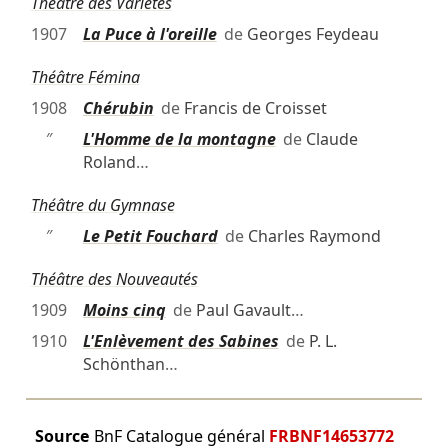
Théâtre des Variétés
1907
La Puce à l'oreille
de
Georges Feydeau
Théâtre Fémina
1908
Chérubin
de
Francis de Croisset
″
L'Homme de la montagne
de
Claude
Roland
…
Théâtre du Gymnase
″
Le Petit Fouchard
de
Charles Raymond
Théâtre des Nouveautés
1909
Moins cinq
de
Paul Gavault
…
1910
L'Enlèvement des Sabines
de
P. L.
Schönthan
…
Source
BnF Catalogue général
FRBNF14653772