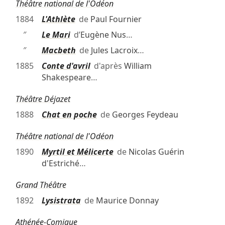
Théâtre national de l'Odéon
1884
L'Athlète
de
Paul Fournier
″
Le Mari
d’
Eugène Nus
…
″
Macbeth
de
Jules Lacroix
…
1885
Conte d'avril
d'après
William
Shakespeare
…
Théâtre Déjazet
1888
Chat en poche
de
Georges Feydeau
Théâtre national de l'Odéon
1890
Myrtil et Mélicerte
de
Nicolas Guérin
d'Estriché
…
Grand Théâtre
1892
Lysistrata
de
Maurice Donnay
Athénée-Comique