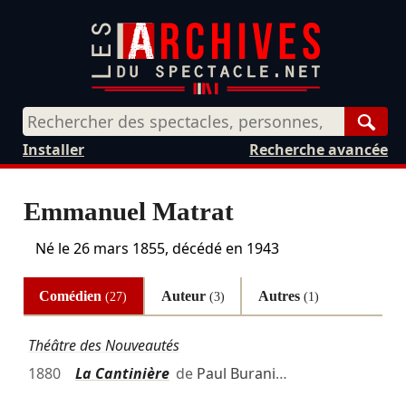
Rech
Installer
Recherche avancée
Emmanuel Matrat
Né le
26 mars 1855
, décédé en 1943
Comédien
Auteur
Autres
(27)
(3)
(1)
Théâtre des Nouveautés
1880
La Cantinière
de
Paul Burani
…