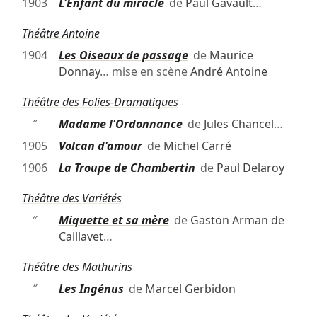
1903
L'Enfant du miracle
de
Paul Gavault
…
Théâtre Antoine
1904
Les Oiseaux de passage
de
Maurice
Donnay
… mise en scène
André Antoine
Théâtre des Folies-Dramatiques
″
Madame l'Ordonnance
de
Jules Chancel
…
1905
Volcan d'amour
de
Michel Carré
1906
La Troupe de Chambertin
de
Paul Delaroy
Théâtre des Variétés
″
Miquette et sa mère
de
Gaston Arman de
Caillavet
…
Théâtre des Mathurins
″
Les Ingénus
de
Marcel Gerbidon