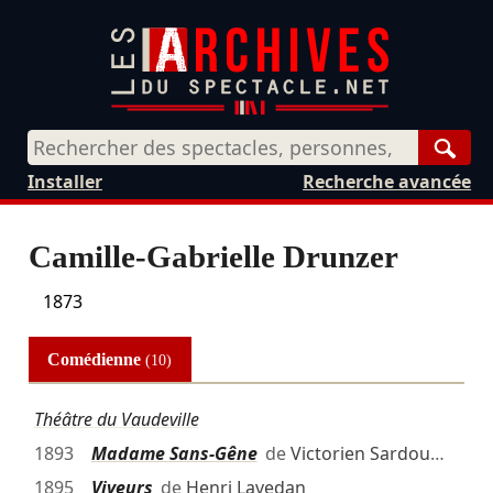
Rech
Installer
Recherche avancée
Camille-Gabrielle Drunzer
1873
Comédienne
(10)
Théâtre du Vaudeville
1893
Madame Sans-Gêne
de
Victorien Sardou
…
1895
Viveurs
de
Henri Lavedan