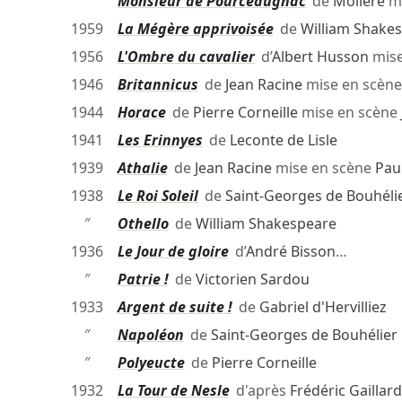
″
Monsieur de Pourceaugnac
de
Molière
mi
1959
La Mégère apprivoisée
de
William Shake
1956
L'Ombre du cavalier
d’
Albert Husson
mise
1946
Britannicus
de
Jean Racine
mise en scèn
1944
Horace
de
Pierre Corneille
mise en scène
1941
Les Erinnyes
de
Leconte de Lisle
1939
Athalie
de
Jean Racine
mise en scène
Pau
1938
Le Roi Soleil
de
Saint-Georges de Bouhéli
″
Othello
de
William Shakespeare
1936
Le Jour de gloire
d’
André Bisson
…
″
Patrie !
de
Victorien Sardou
1933
Argent de suite !
de
Gabriel d'Hervilliez
″
Napoléon
de
Saint-Georges de Bouhélier
″
Polyeucte
de
Pierre Corneille
1932
La Tour de Nesle
d'après
Frédéric Gaillard