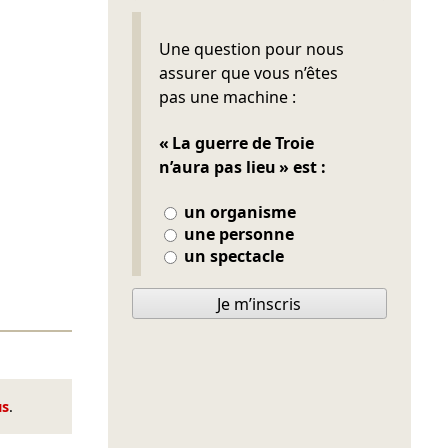
Ne pas remplir
Une question pour nous
assurer que vous n’êtes
pas une machine :
« La guerre de Troie
n’aura pas lieu » est :
un organisme
une personne
un spectacle
Je m’inscris
us
.