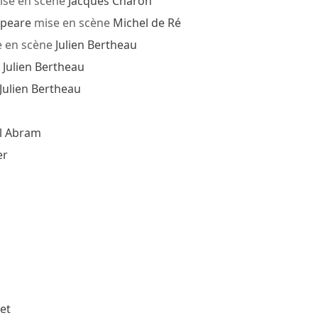
se en scène
Jacques Charon
speare
mise en scène
Michel de Ré
 en scène
Julien Bertheau
e
Julien Bertheau
Julien Bertheau
l Abram
er
et