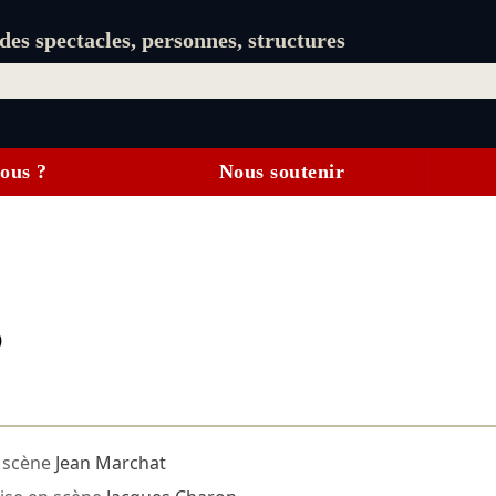
es spectacles, personnes, structures
ous ?
Nous soutenir
0
 scène
Jean Marchat