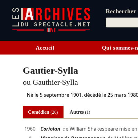
Rechercher d
Accueil
Qui sommes-n
Gautier-Sylla
ou Gauthier-Sylla
Né le
5 septembre 1901
, décédé le
25 mars 198
Comédien
Autres
(26)
(1)
1960
Coriolan
de
William Shakespeare
mise en