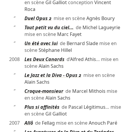
en scène
Gil Galliot
conception
Vincent
Roca
″
Duel Opus 2
mise en scène
Agnès Boury
″
Tout petit vu du ciel...
de
Michel Lagueyrie
mise en scène
Marc Fayet
″
Un été avec lui
de
Bernard Slade
mise en
scène
Stéphane Hillel
2008
Les Deux Canards
d’
Alfred Athis
… mise en
scène
Alain Sachs
″
Le Jazz et la Diva - Opus 2
mise en scène
Alain Sachs
″
Croque-monsieur
de
Marcel Mithois
mise
en scène
Alain Sachs
″
Plus si affinités
de
Pascal Légitimus
… mise
en scène
Gil Galliot
2007
Allô
de
Fellag
mise en scène
Anouch Paré