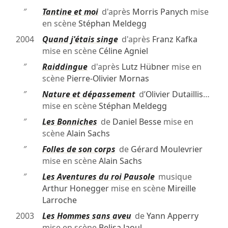
″
Tantine et moi
d'après
Morris Panych
mise
en scène
Stéphan Meldegg
2004
Quand j'étais singe
d'après
Franz Kafka
mise en scène
Céline Agniel
″
Raiddingue
d'après
Lutz Hübner
mise en
scène
Pierre-Olivier Mornas
″
Nature et dépassement
d’
Olivier Dutaillis
…
mise en scène
Stéphan Meldegg
″
Les Bonniches
de
Daniel Besse
mise en
scène
Alain Sachs
″
Folles de son corps
de
Gérard Moulevrier
mise en scène
Alain Sachs
″
Les Aventures du roi Pausole
musique
Arthur Honegger
mise en scène
Mireille
Larroche
2003
Les Hommes sans aveu
de
Yann Apperry
mise en scène
Belisa Jaoul