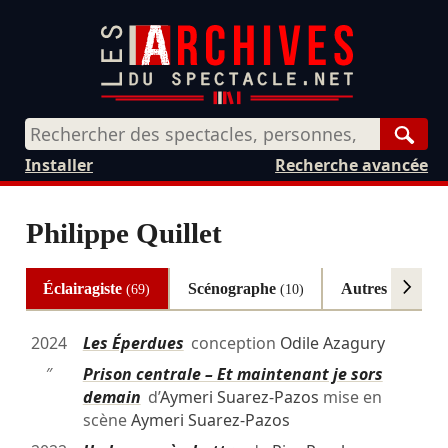
Rech
Installer
Recherche avancée
Philippe Quillet
Éclairagiste
Scénographe
Autres
(69)
(10)
(1)
2024
Les Éperdues
conception
Odile Azagury
″
Prison centrale – Et maintenant je sors
demain
d’
Aymeri Suarez-Pazos
mise en
scène
Aymeri Suarez-Pazos