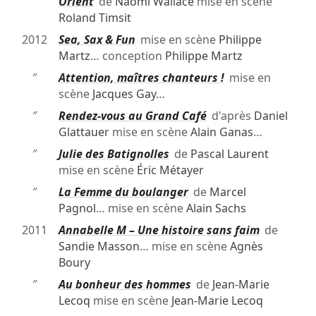
Orient
de
Naomi Wallace
mise en scène
Roland Timsit
2012
Sea, Sax & Fun
mise en scène
Philippe
Martz
… conception
Philippe Martz
″
Attention, maîtres chanteurs !
mise en
scène
Jacques Gay
…
″
Rendez-vous au Grand Café
d'après
Daniel
Glattauer
mise en scène
Alain Ganas
…
″
Julie des Batignolles
de
Pascal Laurent
mise en scène
Éric Métayer
″
La Femme du boulanger
de
Marcel
Pagnol
… mise en scène
Alain Sachs
2011
Annabelle M – Une histoire sans faim
de
Sandie Masson
… mise en scène
Agnès
Boury
″
Au bonheur des hommes
de
Jean-Marie
Lecoq
mise en scène
Jean-Marie Lecoq