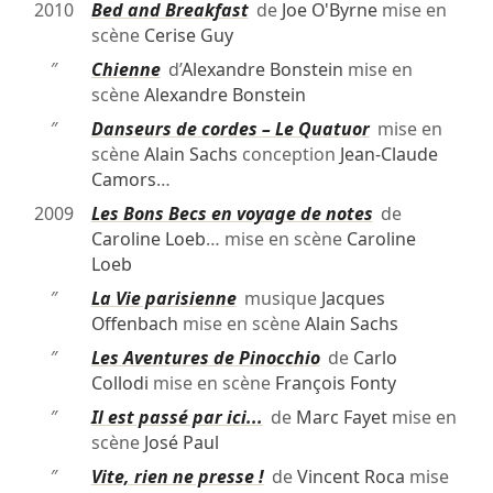
2010
Bed and Breakfast
de
Joe O'Byrne
mise en
scène
Cerise Guy
″
Chienne
d’
Alexandre Bonstein
mise en
scène
Alexandre Bonstein
″
Danseurs de cordes – Le Quatuor
mise en
scène
Alain Sachs
conception
Jean-Claude
Camors
…
2009
Les Bons Becs en voyage de notes
de
Caroline Loeb
… mise en scène
Caroline
Loeb
″
La Vie parisienne
musique
Jacques
Offenbach
mise en scène
Alain Sachs
″
Les Aventures de Pinocchio
de
Carlo
Collodi
mise en scène
François Fonty
″
Il est passé par ici...
de
Marc Fayet
mise en
scène
José Paul
″
Vite, rien ne presse !
de
Vincent Roca
mise