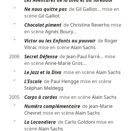
″
Les Aventures de la Diva et du Toréador
″
Ne nous quitte pas
de
Gil Galliot
… mise en
scène
Gil Galliot
″
Chocolat piment
de
Christine Reverho
mise
en scène
Agnès Boury
…
″
Victor ou les Enfants au pouvoir
de
Roger
Vitrac
mise en scène
Alain Sachs
2006
Secret Défense
de
Jean-Paul Farré
… mise
en scène
Anne-Marie Gros
…
″
Le Jazz et la Diva
mise en scène
Alain Sachs
″
L'Escale
de
Paul Hengge
mise en scène
Stéphan Meldegg
2005
Corps à cordes
mise en scène
Alain Sachs
″
Numéro complémentaire
de
Jean-Marie
Chevret
mise en scène
Alain Sachs
″
La Locandiera
de
Carlo Goldoni
mise en
scène
Alain Sachs