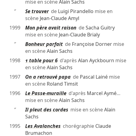
mise en scène
Alain Sachs
″
Se trouver
de
Luigi Pirandello
mise en
scène
Jean-Claude Amyl
1999
Mon père avait raison
de
Sacha Guitry
mise en scène
Jean-Claude Brialy
″
Bonheur parfait
de
Françoise Dorner
mise
en scène
Alain Sachs
1998
1 table pour 6
d'après
Alan Ayckbourn
mise
en scène
Alain Sachs
1997
On a retrouvé papa
de
Pascal Lainé
mise
en scène
Roland Timsit
1996
Le Passe-muraille
d'après
Marcel Aymé
…
mise en scène
Alain Sachs
″
Il pleut des cordes
mise en scène
Alain
Sachs
1995
Les Avalanches
chorégraphie
Claude
Brumachon