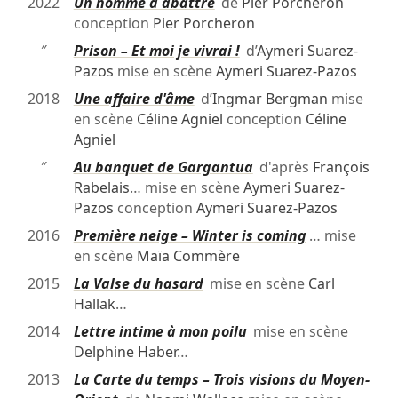
2022
Un homme à abattre
de
Pier Porcheron
conception
Pier Porcheron
″
Prison – Et moi je vivrai !
d’
Aymeri Suarez-
Pazos
mise en scène
Aymeri Suarez-Pazos
2018
Une affaire d'âme
d’
Ingmar Bergman
mise
en scène
Céline Agniel
conception
Céline
Agniel
″
Au banquet de Gargantua
d'après
François
Rabelais
… mise en scène
Aymeri Suarez-
Pazos
conception
Aymeri Suarez-Pazos
2016
Première neige – Winter is coming
… mise
en scène
Maïa Commère
2015
La Valse du hasard
mise en scène
Carl
Hallak
…
2014
Lettre intime à mon poilu
mise en scène
Delphine Haber
…
2013
La Carte du temps – Trois visions du Moyen-