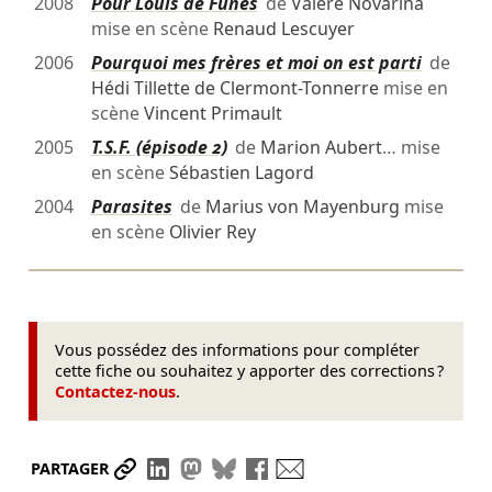
2008
Pour Louis de Funès
de
Valère Novarina
mise en scène
Renaud Lescuyer
2006
Pourquoi mes frères et moi on est parti
de
Hédi Tillette de Clermont-Tonnerre
mise en
scène
Vincent Primault
2005
T.S.F. (épisode 2)
de
Marion Aubert
… mise
en scène
Sébastien Lagord
2004
Parasites
de
Marius von Mayenburg
mise
en scène
Olivier Rey
Vous possédez des informations pour compléter
cette fiche ou souhaitez y apporter des corrections ?
Contactez-nous
.
Partager le lien
Partager sur LinkedIn
Partager sur Mastodon
Partager sur Bluesky
Partager sur Facebook
Envoyer par mail
PARTAGER