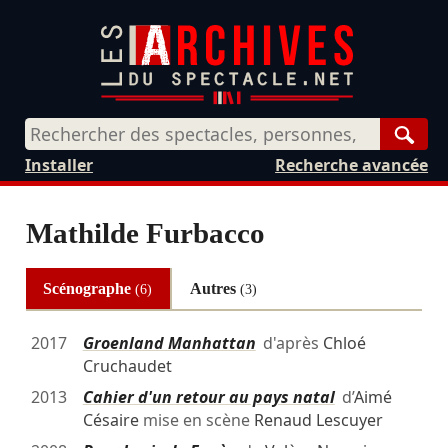
Rech
Installer
Recherche avancée
Mathilde Furbacco
Scénographe
Autres
(6)
(3)
2017
Groenland Manhattan
d'après
Chloé
Cruchaudet
2013
Cahier d'un retour au pays natal
d’
Aimé
Césaire
mise en scène
Renaud Lescuyer