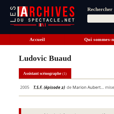
Rechercher d
Accueil
Qui sommes-n
Ludovic Buaud
Assistant scénographe
(1)
2005
T.S.F. (épisode 2)
de
Marion Aubert
… mise