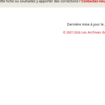
te fiche ou souhaitez y apporter des corrections ?
Contactez-no
Dernière mise à jour le
Les Archives d
© 2007-2026
book
il