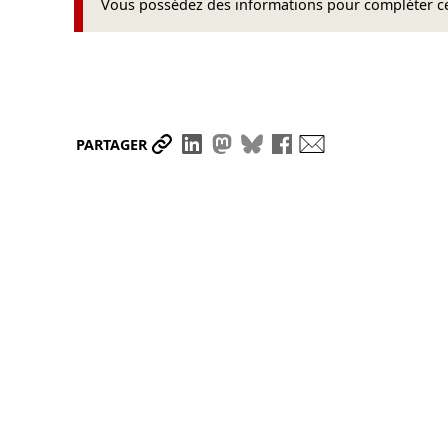
Vous possédez des informations pour compléter cet
Partager le lien
Partager sur LinkedIn
Partager sur Mastodon
Partager sur Bluesky
Partager sur Face
Envoyer par ma
PARTAGER