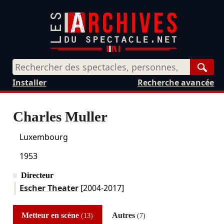
Rech
Installer
Recherche avancée
Charles Muller
Luxembourg
1953
Directeur
Escher Theater
[2004-2017]
Metteur en scène
Autres
(13)
(7)