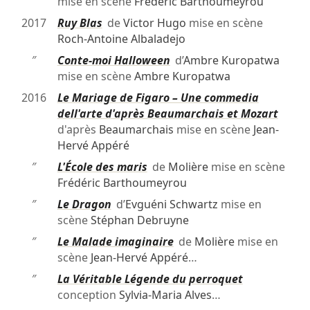
mise en scène
Frédéric Barthoumeyrou
2017
Ruy Blas
de
Victor Hugo
mise en scène
Roch-Antoine Albaladejo
″
Conte-moi Halloween
d’
Ambre Kuropatwa
mise en scène
Ambre Kuropatwa
2016
Le Mariage de Figaro – Une commedia
dell'arte d'après Beaumarchais et Mozart
d'après
Beaumarchais
mise en scène
Jean-
Hervé Appéré
″
L'École des maris
de
Molière
mise en scène
Frédéric Barthoumeyrou
″
Le Dragon
d’
Evguéni Schwartz
mise en
scène
Stéphan Debruyne
″
Le Malade imaginaire
de
Molière
mise en
scène
Jean-Hervé Appéré
…
″
La Véritable Légende du perroquet
conception
Sylvia-Maria Alves
…