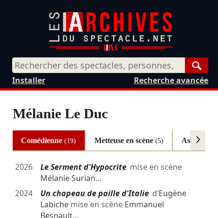
Rech
Installer
Recherche avancée
Mélanie Le Duc
Comédienne
Metteuse en scène
Assistante 
(19)
(5)
2026
Le Serment d'Hypocrite
mise en scène
Mélanie Surian
…
2024
Un chapeau de paille d'Italie
d’
Eugène
Labiche
mise en scène
Emmanuel
Besnault
…