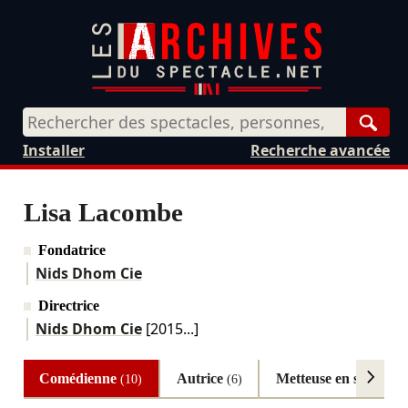
Rech
Installer
Recherche avancée
Lisa Lacombe
Fondatrice
Nids Dhom Cie
Directrice
Nids Dhom Cie
[2015...]
Comédienne
Autrice
Metteuse en scène
(10)
(6)
(5)