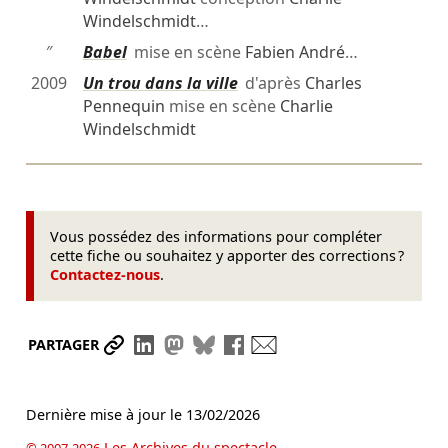
Windelschmidt
…
″
Babel
mise en scène
Fabien André
…
2009
Un trou dans la ville
d'après
Charles
Pennequin
mise en scène
Charlie
Windelschmidt
Vous possédez des informations pour compléter
cette fiche ou souhaitez y apporter des corrections ?
Contactez-nous
.
Partager le lien
Partager sur LinkedIn
Partager sur Mastodon
Partager sur Bluesky
Partager sur Facebook
Envoyer par mail
PARTAGER
Dernière mise à jour le
13/02/2026
Les Archives du spectacle