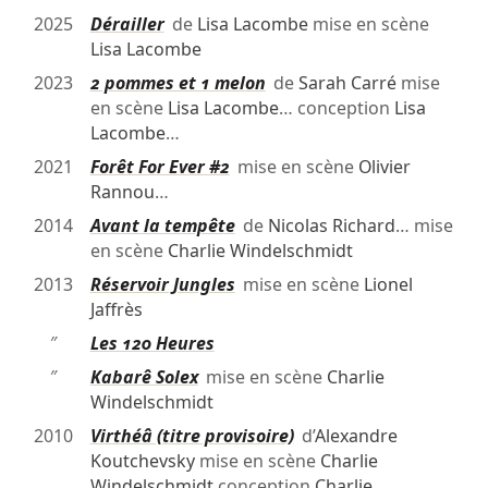
2025
Dérailler
de
Lisa Lacombe
mise en scène
Lisa Lacombe
2023
2 pommes et 1 melon
de
Sarah Carré
mise
en scène
Lisa Lacombe
… conception
Lisa
Lacombe
…
2021
Forêt For Ever #2
mise en scène
Olivier
Rannou
…
2014
Avant la tempête
de
Nicolas Richard
… mise
en scène
Charlie Windelschmidt
2013
Réservoir Jungles
mise en scène
Lionel
Jaffrès
″
Les 120 Heures
″
Kabarê Solex
mise en scène
Charlie
Windelschmidt
2010
Virthéâ (titre provisoire)
d’
Alexandre
Koutchevsky
mise en scène
Charlie
Windelschmidt
conception
Charlie