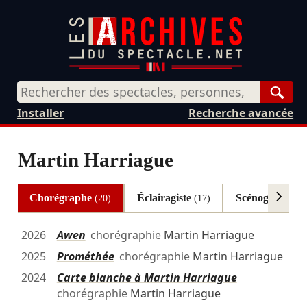
Rech
Installer
Recherche avancée
Martin Harriague
Chorégraphe
Éclairagiste
Scénographe
(20)
(17)
(1
2026
Awen
chorégraphie
Martin Harriague
2025
Prométhée
chorégraphie
Martin Harriague
2024
Carte blanche à Martin Harriague
chorégraphie
Martin Harriague