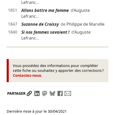
Lefranc
…
1851
Allons battre ma femme
d’
Auguste
Lefranc
…
1847
Suzanne de Croissy
de
Philippe de Marville
1840
Si nos femmes savaient !
d’
Auguste
Lefranc
…
Vous possédez des informations pour compléter
cette fiche ou souhaitez y apporter des corrections ?
Contactez-nous
.
Partager le lien
Partager sur LinkedIn
Partager sur Mastodon
Partager sur Bluesky
Partager sur Facebook
Envoyer par mail
PARTAGER
Dernière mise à jour le
30/04/2021