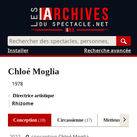
Rech
Installer
Recherche avancée
Chloé Moglia
1978
Directrice artistique
Rhizome
Conception
Circassienne
Metteuse en sc
(18)
(17)
2022
O
conception
Chloé Moglia