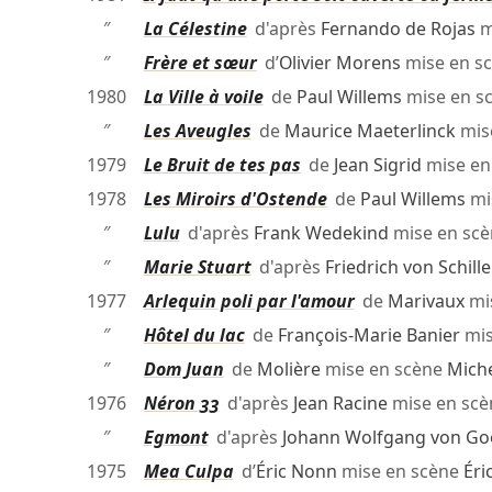
″
La Célestine
d'après
Fernando de Rojas
m
″
Frère et sœur
d’
Olivier Morens
mise en s
1980
La Ville à voile
de
Paul Willems
mise en s
″
Les Aveugles
de
Maurice Maeterlinck
mis
1979
Le Bruit de tes pas
de
Jean Sigrid
mise en
1978
Les Miroirs d'Ostende
de
Paul Willems
mi
″
Lulu
d'après
Frank Wedekind
mise en sc
″
Marie Stuart
d'après
Friedrich von Schille
1977
Arlequin poli par l'amour
de
Marivaux
mi
″
Hôtel du lac
de
François-Marie Banier
mis
″
Dom Juan
de
Molière
mise en scène
Miche
1976
Néron 33
d'après
Jean Racine
mise en sc
″
Egmont
d'après
Johann Wolfgang von Go
1975
Mea Culpa
d’
Éric Nonn
mise en scène
Éri