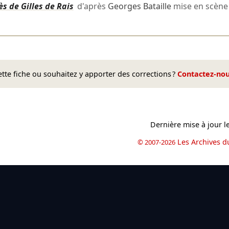
s de Gilles de Rais
d'après
Georges Bataille
mise en scèn
te fiche ou souhaitez y apporter des corrections ?
Contactez-no
Dernière mise à jour l
Les Archives d
© 2007-2026
book
il