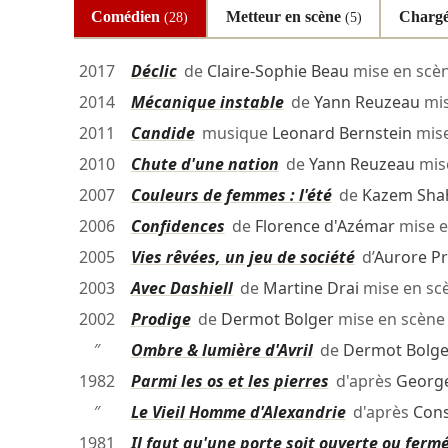
Comédien
Metteur en scène
Chargé
(28)
(5)
2017
Déclic
de
Claire-Sophie Beau
mise en scè
2014
Mécanique instable
de
Yann Reuzeau
mis
2011
Candide
musique
Leonard Bernstein
mise
2010
Chute d'une nation
de
Yann Reuzeau
mis
2007
Couleurs de femmes : l'été
de
Kazem Shah
2006
Confidences
de
Florence d'Azémar
mise e
2005
Vies rêvées, un jeu de société
d’
Aurore Pr
2003
Avec Dashiell
de
Martine Drai
mise en sc
2002
Prodige
de
Dermot Bolger
mise en scèn
″
Ombre & lumière d'Avril
de
Dermot Bolge
1982
Parmi les os et les pierres
d'après
George
″
Le Vieil Homme d'Alexandrie
d'après
Cons
1981
Il faut qu'une porte soit ouverte ou ferm