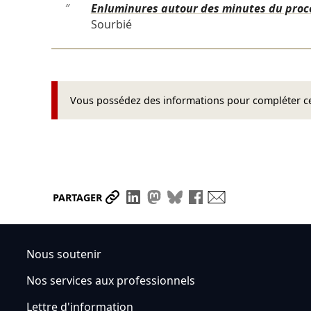
″
Enluminures autour des minutes du procè
Sourbié
Vous possédez des informations pour compléter cet
Partager le lien
Partager sur LinkedIn
Partager sur Mastodon
Partager sur Bluesky
Partager sur Face
Envoyer par ma
PARTAGER
Nous soutenir
Nos services aux professionnels
Lettre d'information