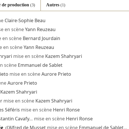
 de production
Autres
(3)
(1)
ne
Claire-Sophie Beau
e en scène
Yann Reuzeau
 en scène
Bernard Jourdain
e en scène
Yann Reuzeau
ryari
mise en scène
Kazem Shahryari
n scène
Emmanuel de Sablet
ieto
mise en scène
Aurore Prieto
ène
Aurore Prieto
e
Kazem Shahryari
r
mise en scène
Kazem Shahryari
s Séféris
mise en scène
Henri Ronse
tantin Cavafy
… mise en scène
Henri Ronse
ée
d’
Alfred de Musset
mise en scène
Emmanuel de Sablet
…