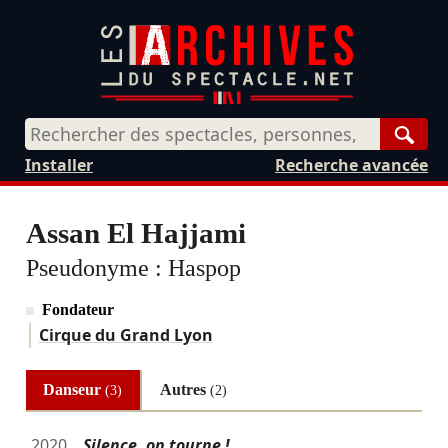
Rech
Installer
Recherche avancée
Assan El Hajjami
Pseudonyme :
Haspop
Fondateur
Cirque du Grand Lyon
Danseur
Autres
(3)
(2)
2020
Silence, on tourne !