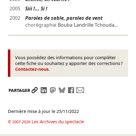
2005
Siii !... Si !
2002
Paroles de sable, paroles de vent
chorégraphie
Bouba Landrille Tchouda
…
Vous possédez des informations pour compléter
cette fiche ou souhaitez y apporter des corrections ?
Contactez-nous
.
Partager le lien
Partager sur LinkedIn
Partager sur Mastodon
Partager sur Bluesky
Partager sur Facebook
Envoyer par mail
PARTAGER
Dernière mise à jour le
25/11/2022
Les Archives du spectacle
© 2007-2026