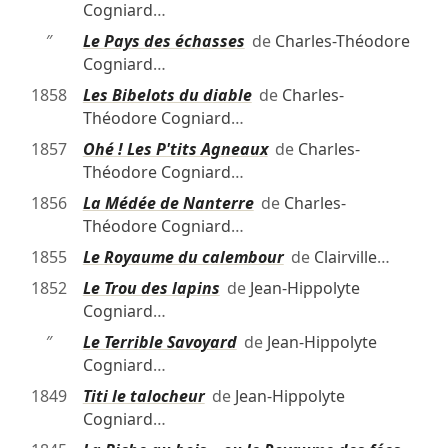
Cogniard
…
″
Le Pays des échasses
de
Charles-Théodore
Cogniard
…
1858
Les Bibelots du diable
de
Charles-
Théodore Cogniard
…
1857
Ohé ! Les P'tits Agneaux
de
Charles-
Théodore Cogniard
…
1856
La Médée de Nanterre
de
Charles-
Théodore Cogniard
…
1855
Le Royaume du calembour
de
Clairville
…
1852
Le Trou des lapins
de
Jean-Hippolyte
Cogniard
…
″
Le Terrible Savoyard
de
Jean-Hippolyte
Cogniard
…
1849
Titi le talocheur
de
Jean-Hippolyte
Cogniard
…