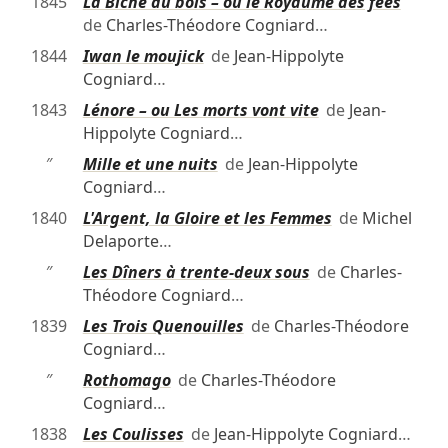
1845
La Biche au bois – ou le Royaume des fées
de
Charles-Théodore Cogniard
…
1844
Iwan le moujick
de
Jean-Hippolyte
Cogniard
…
1843
Lénore – ou Les morts vont vite
de
Jean-
Hippolyte Cogniard
…
″
Mille et une nuits
de
Jean-Hippolyte
Cogniard
…
1840
L'Argent, la Gloire et les Femmes
de
Michel
Delaporte
…
″
Les Dîners à trente-deux sous
de
Charles-
Théodore Cogniard
…
1839
Les Trois Quenouilles
de
Charles-Théodore
Cogniard
…
″
Rothomago
de
Charles-Théodore
Cogniard
…
1838
Les Coulisses
de
Jean-Hippolyte Cogniard
…