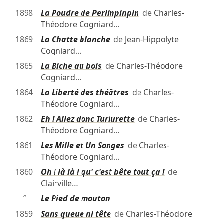
1898
La Poudre de Perlinpinpin
de
Charles-
Théodore Cogniard
…
1869
La Chatte blanche
de
Jean-Hippolyte
Cogniard
…
1865
La Biche au bois
de
Charles-Théodore
Cogniard
…
1864
La Liberté des théâtres
de
Charles-
Théodore Cogniard
…
1862
Eh ! Allez donc Turlurette
de
Charles-
Théodore Cogniard
…
1861
Les Mille et Un Songes
de
Charles-
Théodore Cogniard
…
1860
Oh ! là là ! qu' c'est bête tout ça !
de
Clairville
…
″
Le Pied de mouton
1859
Sans queue ni tête
de
Charles-Théodore