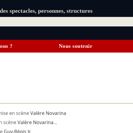
es spectacles, personnes, structures
ous ?
Nous soutenir
ise en scène
Valère Novarina
n scène
Valère Novarina
…
ne
Guy-Régis Jr.