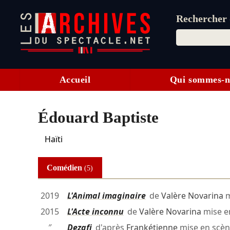
Rechercher d
Accueil
Qui sommes-n
Édouard Baptiste
Haïti
Comédien
(5)
2019
L'Animal imaginaire
de
Valère Novarina
m
2015
L'Acte inconnu
de
Valère Novarina
mise e
″
Dezafi
d'après
Frankétienne
mise en scè