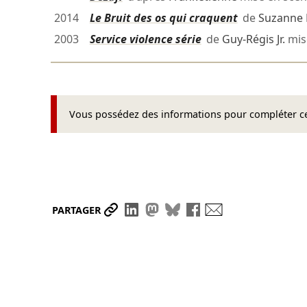
2014
Le Bruit des os qui craquent
de
Suzanne 
2003
Service violence série
de
Guy-Régis Jr.
mis
Vous possédez des informations pour compléter cet
Partager le lien
Partager sur LinkedIn
Partager sur Mastodon
Partager sur Bluesky
Partager sur Face
Envoyer par ma
PARTAGER