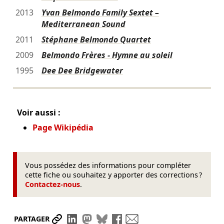
2013
Yvan Belmondo Family Sextet –
Mediterranean Sound
2011
Stéphane Belmondo Quartet
2009
Belmondo Frères - Hymne au soleil
1995
Dee Dee Bridgewater
Voir aussi :
Page Wikipédia
Vous possédez des informations pour compléter
cette fiche ou souhaitez y apporter des corrections ?
Contactez-nous
.
Partager le lien
Partager sur LinkedIn
Partager sur Mastodon
Partager sur Bluesky
Partager sur Facebook
Envoyer par mail
PARTAGER