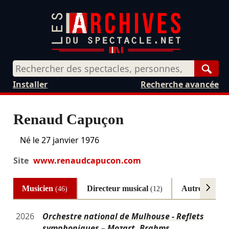
Rech
Installer
Recherche avancée
Renaud Capuçon
Né le
27 janvier 1976
Site
www.renaudcapucon.com
Musicien
Directeur musical
Autres
(46)
(12)
(2)
2026
Orchestre national de Mulhouse - Reflets
symphoniques – Mozart, Brahms