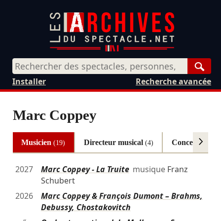
Rech
Installer
Recherche avancée
Marc Coppey
Musicien
Directeur musical
Conception
(19)
(4)
(2)
2027
Marc Coppey - La Truite
musique
Franz
Schubert
2026
Marc Coppey & François Dumont – Brahms,
Debussy, Chostakovitch