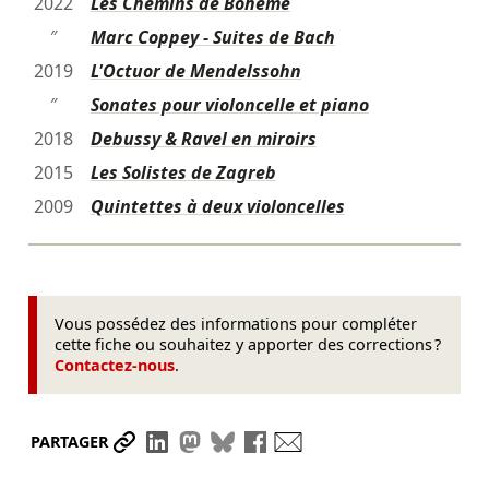
2022
Les Chemins de Bohême
″
Marc Coppey - Suites de Bach
2019
L'Octuor de Mendelssohn
″
Sonates pour violoncelle et piano
2018
Debussy & Ravel en miroirs
2015
Les Solistes de Zagreb
2009
Quintettes à deux violoncelles
Vous possédez des informations pour compléter
cette fiche ou souhaitez y apporter des corrections ?
Contactez-nous
.
Partager le lien
Partager sur LinkedIn
Partager sur Mastodon
Partager sur Bluesky
Partager sur Facebook
Envoyer par mail
PARTAGER