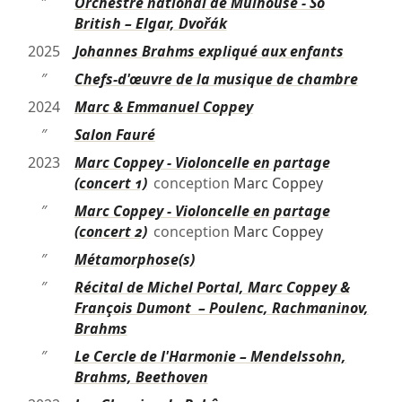
″
Orchestre national de Mulhouse - So
British – Elgar, Dvořák
2025
Johannes Brahms expliqué aux enfants
″
Chefs-d'œuvre de la musique de chambre
2024
Marc & Emmanuel Coppey
″
Salon Fauré
2023
Marc Coppey - Violoncelle en partage
(concert 1)
conception
Marc Coppey
″
Marc Coppey - Violoncelle en partage
(concert 2)
conception
Marc Coppey
″
Métamorphose(s)
″
Récital de Michel Portal, Marc Coppey &
François Dumont – Poulenc, Rachmaninov,
Brahms
″
Le Cercle de l'Harmonie – Mendelssohn,
Brahms, Beethoven