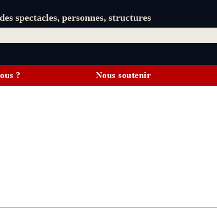
es spectacles, personnes, structures
ous ?
Nous soutenir