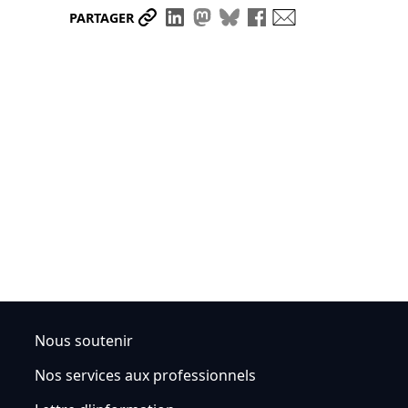
Partager le lien
Partager sur LinkedIn
Partager sur Mastodon
Partager sur Bluesky
Partager sur Face
Envoyer par ma
PARTAGER
Nous soutenir
Nos services aux professionnels