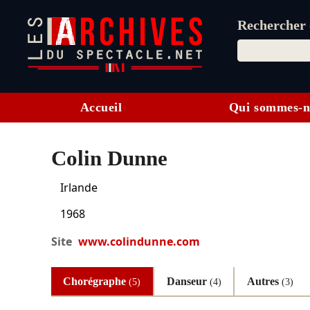
Rechercher d
Accueil
Qui sommes-n
Colin Dunne
Irlande
1968
Site
www.colindunne.com
Chorégraphe
Danseur
Autres
(5)
(4)
(3)