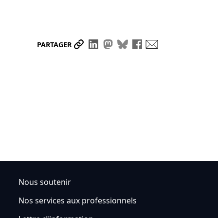
Partager le lien
Partager sur LinkedIn
Partager sur Mastodon
Partager sur Bluesky
Partager sur Face
Envoyer par ma
PARTAGER
Nous soutenir
Nos services aux professionnels