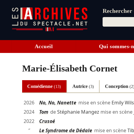
Rechercher d
Accueil
Qui sommes-n
Marie-Élisabeth Cornet
Comédienne
Autrice
Conception
(13)
(3)
(2
2026
No, No, Nanette
mise en scène
Emily Wil
2024
Tom
de
Stéphanie Mangez
mise en scène
2022
Crusoé
″
Le Syndrome de Dédale
mise en scène
Ti