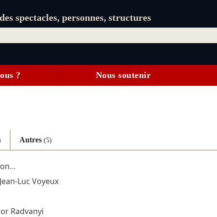
es spectacles, personnes, structures
ous ?
Nous soutenir
Autres
)
(5)
son
…
Jean-Luc Voyeux
bor Radvanyi