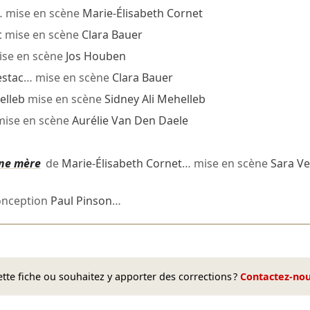
 mise en scène
Marie-Élisabeth Cornet
c
mise en scène
Clara Bauer
ise en scène
Jos Houben
estac
… mise en scène
Clara Bauer
elleb
mise en scène
Sidney Ali Mehelleb
ise en scène
Aurélie Van Den Daele
une mère
de
Marie-Élisabeth Cornet
… mise en scène
Sara V
nception
Paul Pinson
…
te fiche ou souhaitez y apporter des corrections ?
Contactez-no