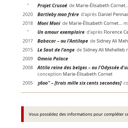
″
Projet Crusoé
de
Marie-Élisabeth Cornet
…
2020
Bartleby mon frère
d'après
Daniel Penna
2018
Moni Moni
de
Marie-Élisabeth Cornet
… m
″
Un amour exemplaire
d'après
Florence C
2017
Babacar – ou l'Antilope
de
Sidney Ali Meh
2015
Le Saut de l'ange
de
Sidney Ali Mehelleb
m
2009
Omnia Palace
2008
Attila reine des belges – ou l'Odyssée d'
conception
Marie-Élisabeth Cornet
2005
3600'' – [trois mille six cents secondes]
co
Vous possédez des informations pour compléter cet