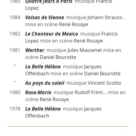
1985
Quatre jours à Paris
musique
Francis
Lopez
1984
Valses de Vienne
musique
Johann Strauss
…
mise en scène
René Rosaye
1982
Le Chanteur de Mexico
musique
Francis
Lopez
mise en scène
René Rosaye
1981
Werther
musique
Jules Massenet
mise en
scène
Daniel Bourotte
″
La Belle Hélène
musique
Jacques
Offenbach
mise en scène
Daniel Bourotte
″
Au pays du soleil
musique
Vincent Scotto
1980
Rose-Marie
musique
Rudolf Friml
… mise en
scène
René Rosaye
1978
La Belle Hélène
musique
Jacques
Offenbach