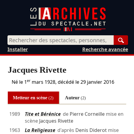
Rech
Installer
Recherche avancée
Jacques Rivette
er
Né le
1
mars 1928
, décédé le
29 janvier 2016
Metteur en scène
Auteur
(2)
(2)
1989
Tite et Bérénice
de
Pierre Corneille
mise en
scène
Jacques Rivette
1963
La Religieuse
d'après
Denis Diderot
mise