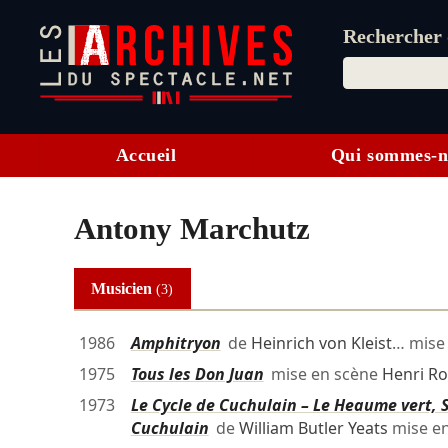
Rechercher d
Accueil
Qui sommes-n
Antony Marchutz
Musicien
(3)
1986
Amphitryon
de
Heinrich von Kleist
… mise
1975
Tous les Don Juan
mise en scène
Henri R
1973
Le Cycle de Cuchulain – Le Heaume vert, Su
Cuchulain
de
William Butler Yeats
mise e