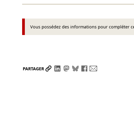
Vous possédez des informations pour compléter cet
Partager le lien
Partager sur LinkedIn
Partager sur Mastodon
Partager sur Bluesky
Partager sur Face
Envoyer par ma
PARTAGER